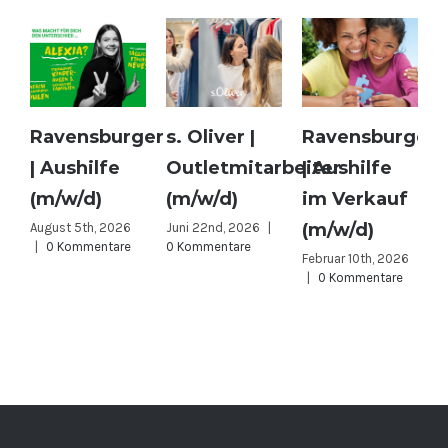
Ravensburger
s. Oliver |
Ravensburger
T
| Aushilfe
Outletmitarbeiter
| Aushilfe
(m/w/d)
(m/w/d)
im Verkauf
(m/w/d)
August 5th, 2026
Juni 22nd, 2026
|
|
0 Kommentare
0 Kommentare
Februar 10th, 2026
D
|
0 Kommentare
2
K