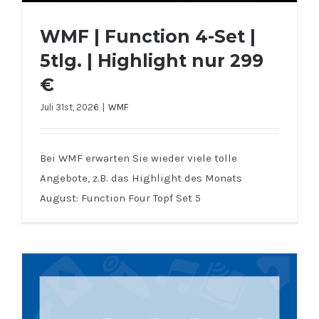
WMF | Function 4-Set |
5tlg. | Highlight nur 299
€
Juli 31st, 2026
|
WMF
WMF | Function 4-Set | 5tlg. |
Bei WMF erwarten Sie wieder viele tolle
Highlight nur 299 €
Angebote, z.B. das Highlight des Monats
August: Function Four Topf Set 5