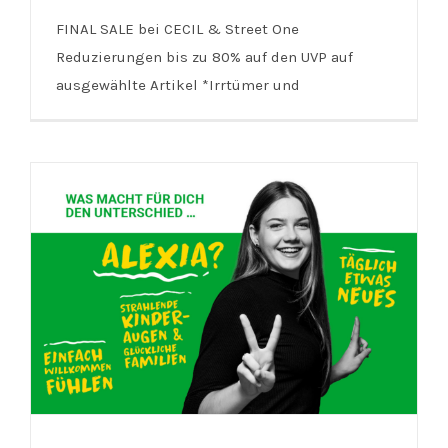
FINAL SALE bei CECIL & Street One
CECIL/Street One | FINAL SALE bis
Reduzierungen bis zu 80% auf den UVP auf
zu 80%
ausgewählte Artikel *Irrtümer und