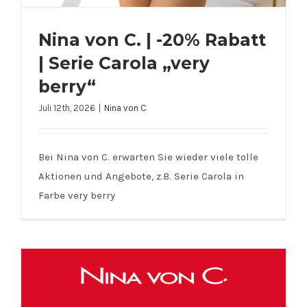
Nina von C. | -20% Rabatt
| Serie Carola „very
berry“
Juli 12th, 2026
|
Nina von C
Nina von C. | -20% Rabatt | Serie
Bei Nina von C. erwarten Sie wieder viele tolle
Carola „very berry“
Aktionen und Angebote, z.B. Serie Carola in
Farbe very berry