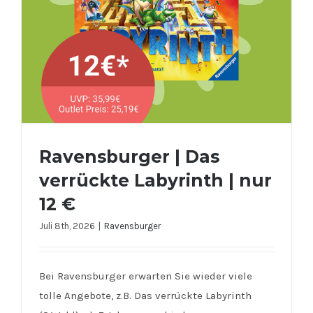
Ravensburger | Das
verrückte Labyrinth | nur
12 €
Juli 8th, 2026
|
Ravensburger
Ravensburger | Das verrückte
Bei Ravensburger erwarten Sie wieder viele
Labyrinth | nur 12 €
tolle Angebote, z.B. Das verrückte Labyrinth