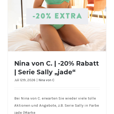
Nina von C. | -20% Rabatt
| Serie Sally „jade“
Juli 12th, 2026
|
Nina von C
Bei Nina von C. erwarten Sie wieder viele tolle
Nina von C. | -20% Rabatt | Serie
Aktionen und Angebote, z.B. Serie Sally in Farbe
Sally „jade“
jade (Marke