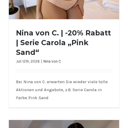
Nina von C. | -20% Rabatt
| Serie Carola „Pink
Sand“
Juli 12th, 2026
|
Nina von C
Nina von C. | -20% Rabatt | Serie
Bei Nina von C. erwarten Sie wieder viele tolle
Carola „Pink Sand“
Aktionen und Angebote, z.B. Serie Carola in
Farbe Pink Sand