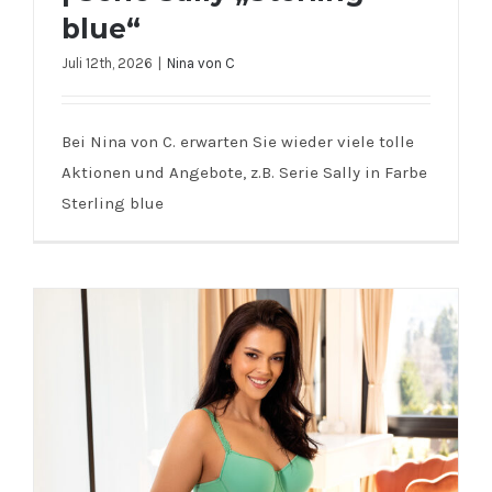
blue“
Juli 12th, 2026
|
Nina von C
Nina von C. | -20% Rabatt | Serie
Bei Nina von C. erwarten Sie wieder viele tolle
Sally „Sterling blue“
Aktionen und Angebote, z.B. Serie Sally in Farbe
Sterling blue