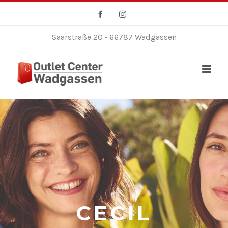
Zum
Facebook
Instagram
Inhalt
springen
Saarstraße 20 • 66787 Wadgassen
CECIL