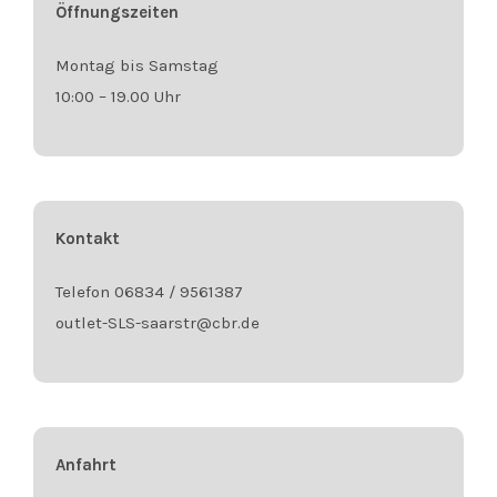
Öffnungszeiten
Montag bis Samstag
10:00 – 19.00 Uhr
Kontakt
Telefon 06834 / 9561387
outlet-SLS-saarstr@cbr.de
Anfahrt