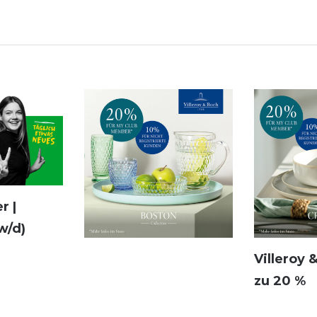
r |
w/d)
Villeroy 
zu 20 %