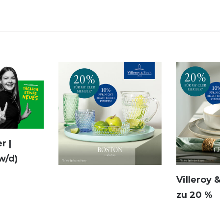
r |
w/d)
Villeroy 
zu 20 %